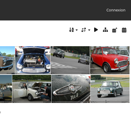
Connexion
2
2
2
e
20
20
20