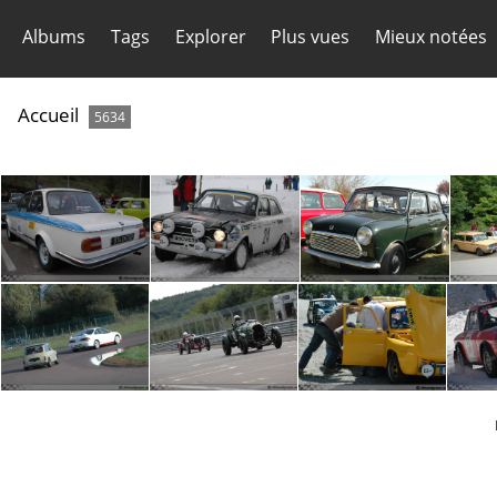
Albums
Tags
Explorer
Plus vues
Mieux notées
Accueil
5634
2
2
2
2
2
20