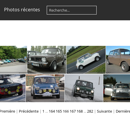
Photos récentes
2
2
2
2
Première
|
Précédente
|
1
...
164
165
166
167
168
...
282
|
Suivante
|
Dernièr
20
20
20
20