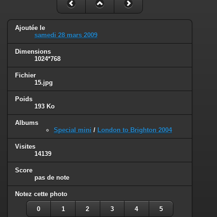
Ajoutée le
samedi 28 mars 2009
Dimensions
1024*768
Fichier
15.jpg
Poids
193 Ko
Albums
Special mini
/
London to Brighton 2004
Visites
14139
Score
pas de note
Notez cette photo
0
1
2
3
4
5