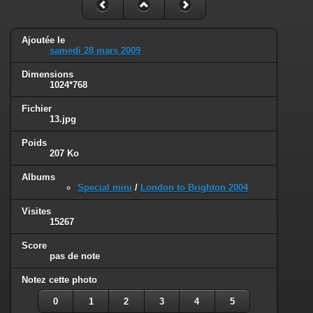
Ajoutée le
samedi 28 mars 2009
Dimensions
1024*768
Fichier
13.jpg
Poids
207 Ko
Albums
Special mini
/
London to Brighton 2004
Visites
15267
Score
pas de note
Notez cette photo
0
1
2
3
4
5