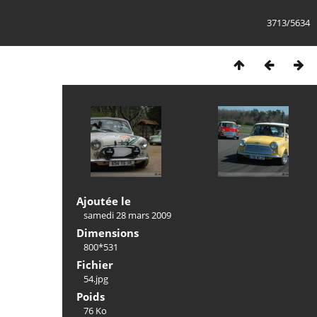
3713/5634
Ajoutée le
samedi 28 mars 2009
Dimensions
800*531
Fichier
54.jpg
Poids
76 Ko