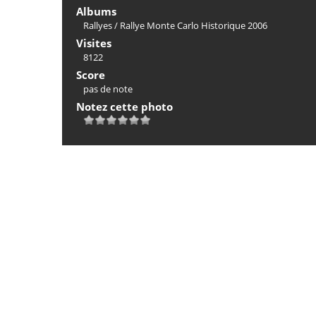
Albums
Rallyes
/
Rallye Monte Carlo Historique 2006
Visites
8122
Score
pas de note
Notez cette photo