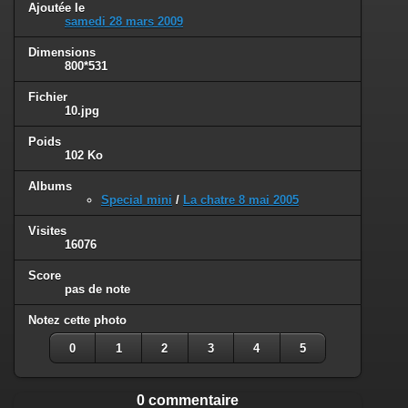
Ajoutée le
samedi 28 mars 2009
Dimensions
800*531
Fichier
10.jpg
Poids
102 Ko
Albums
Special mini
/
La chatre 8 mai 2005
Visites
16076
Score
pas de note
Notez cette photo
0
1
2
3
4
5
0 commentaire